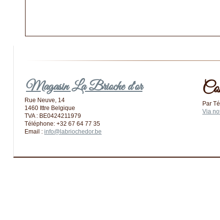
Magasin La Brioche d'or
Co
Rue Neuve, 14
Par Té
1460 Ittre Belgique
Via no
TVA : BE0424211979
Téléphone: +32 67 64 77 35
Email :
info@labriochedor.be