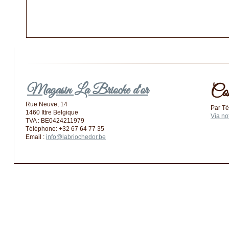
Magasin La Brioche d'or
Co
Rue Neuve, 14
Par Té
1460 Ittre Belgique
Via no
TVA : BE0424211979
Téléphone: +32 67 64 77 35
Email :
info@labriochedor.be