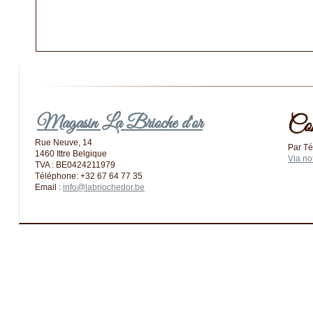
Magasin La Brioche d'or
Co
Rue Neuve, 14
Par Té
1460 Ittre Belgique
Via no
TVA : BE0424211979
Téléphone: +32 67 64 77 35
Email :
info@labriochedor.be