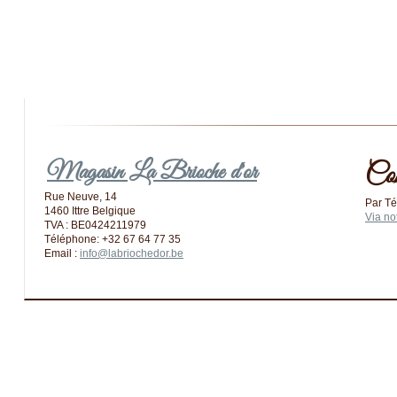
Magasin La Brioche d'or
Co
Rue Neuve, 14
Par Té
1460 Ittre Belgique
Via no
TVA : BE0424211979
Téléphone: +32 67 64 77 35
Email :
info@labriochedor.be