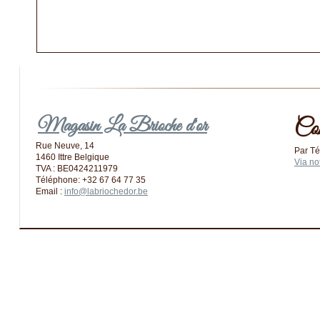
Magasin La Brioche d'or
Co
Rue Neuve, 14
Par Té
1460 Ittre Belgique
Via no
TVA : BE0424211979
Téléphone: +32 67 64 77 35
Email :
info@labriochedor.be