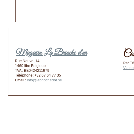
Magasin La Brioche d'or
Co
Rue Neuve, 14
Par Té
1460 Ittre Belgique
Via no
TVA : BE0424211979
Téléphone: +32 67 64 77 35
Email :
info@labriochedor.be