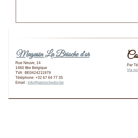
Magasin La Brioche d'or
Co
Rue Neuve, 14
Par Té
1460 Ittre Belgique
Via no
TVA : BE0424211979
Téléphone: +32 67 64 77 35
Email :
info@labriochedor.be