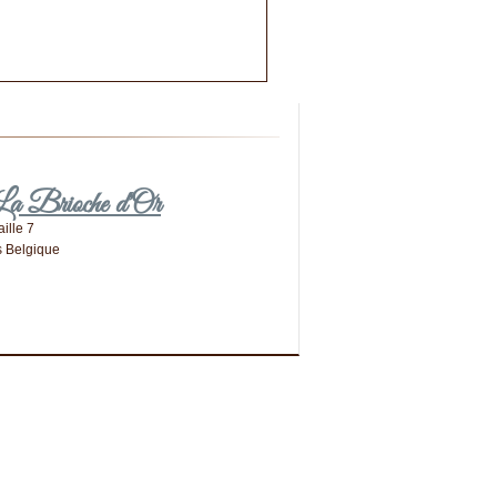
 La Brioche d'Or
ille 7
s
Belgique