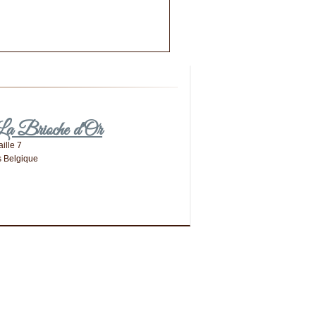
 La Brioche d'Or
ille 7
s
Belgique