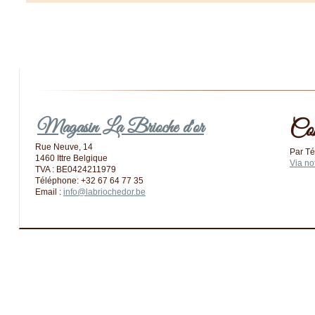
Magasin La Brioche d'or
Co
Rue Neuve, 14
Par Té
1460 Ittre Belgique
Via no
TVA : BE0424211979
Téléphone: +32 67 64 77 35
Email :
info@labriochedor.be