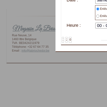
Enlèv
Enlèv
Heure :
Magasin La Brioche d'or
Co
Rue Neuve, 14
Par Té
1460 Ittre Belgique
Via no
TVA : BE0424211979
Téléphone: +32 67 64 77 35
Email :
info@labriochedor.be