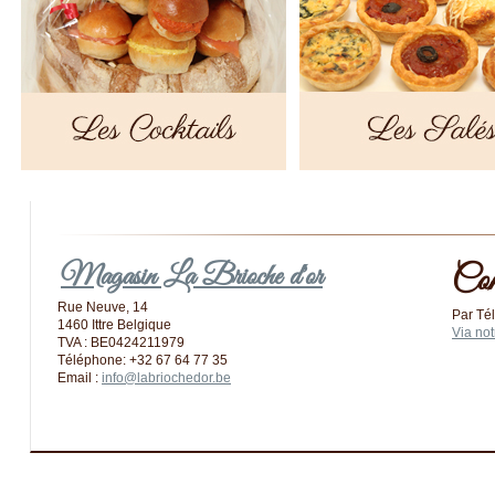
Magasin La Brioche d'or
Com
Rue Neuve, 14
Par Té
1460 Ittre Belgique
Via not
TVA : BE0424211979
Téléphone: +32 67 64 77 35
Email :
info@labriochedor.be