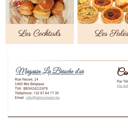
Magasin La Brioche d'or
Com
Rue Neuve, 14
Par Té
1460 Ittre Belgique
Via not
TVA : BE0424211979
Téléphone: +32 67 64 77 35
Email :
info@labriochedor.be