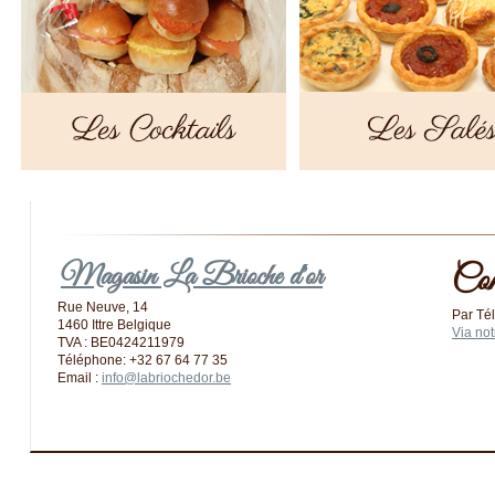
Magasin La Brioche d'or
Com
Rue Neuve, 14
Par Té
1460 Ittre Belgique
Via not
TVA : BE0424211979
Téléphone: +32 67 64 77 35
Email :
info@labriochedor.be